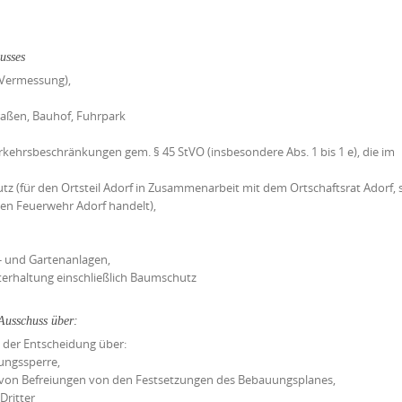
usses
 Vermessung),
raßen, Bauhof, Fuhrpark
kehrsbeschränkungen gem. § 45 StVO (insbesondere Abs. 1 bis 1 e), die im
z (für den Ortsteil Adorf in Zusammenarbeit mit dem Ortschaftsrat Adorf, 
gen Feuerwehr Adorf handelt),
k- und Gartenanlagen,
erhaltung einschließlich Baumschutz
 Ausschuss über:
 der Entscheidung über:
ungssperre,
 von Befreiungen von den Festsetzungen des Bebauungsplanes,
Dritter