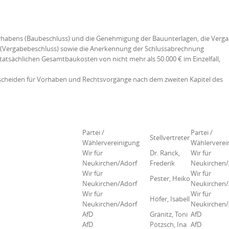
rhabens (Baubeschluss) und die Genehmigung der Bauunterlagen, die Verga
 (Vergabebeschluss) sowie die Anerkennung der Schlussabrechnung
tatsächlichen Gesamtbaukosten von nicht mehr als 50.000 € im Einzelfall,
cheiden für Vorhaben und Rechtsvorgänge nach dem zweiten Kapitel des
Partei /
Partei /
Stellvertreter
Wählervereinigung
Wählerverei
Wir für
Dr. Ranck,
Wir für
Neukirchen/Adorf
Frederik
Neukirchen/
Wir für
Wir für
Pester, Heiko
Neukirchen/Adorf
Neukirchen/
Wir für
Wir für
Höfer, Isabell
Neukirchen/Adorf
Neukirchen/
AfD
Gränitz, Toni
AfD
AfD
Pötzsch, Ina
AfD