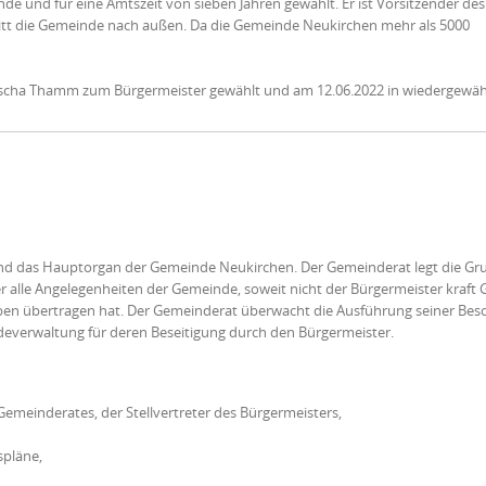
e und für eine Amtszeit von sieben Jahren gewählt. Er ist Vorsitzender des
itt die Gemeinde nach außen. Da die Gemeinde Neukirchen mehr als 5000
Sascha Thamm zum Bürgermeister gewählt und am 12.06.2022 in wiedergewäh
 und das Hauptorgan der Gemeinde Neukirchen. Der Gemeinderat legt die Gr
r alle Angelegenheiten der Gemeinde, soweit nicht der Bürgermeister kraft 
ben übertragen hat. Der Gemeinderat überwacht die Ausführung seiner Bes
everwaltung für deren Beseitigung durch den Bürgermeister.
Gemeinderates, der Stellvertreter des Bürgermeisters,
spläne,