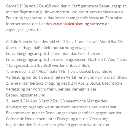
Gemäß §10a Abs.2 BauGB wird der in Kraft getretene Bebauungsplan
mit der Begründung, Umweltbericht und der zusammenfassenden
Erklärung ergänzend in das Internet eingestellt sowie im Zentralen
Internetportal des Landes
www.bauleitplanung.sachsen.de
zugänglich gemacht.
Auf die Vorschriften des §44 Abs.3 Satz 1 und 2 sowie Abs. 4 BauGB
über die fristgemäße Geltendmachung etwaiger
Entschädigungsansprüche und über das Erlöschen von
Entschädigungsansprüchen wird hingewiesen. Nach § 215 Abs. 1 Satz
1 Baugesetzbuch (BauGB) werden unbeachtlich:
1. eine nach §
214 Abs. 1 Satz 1 Nr. 1 bis 3 BauGB beachtliche
Verletzung der dort bezeichneten Verfahrens- und Formvorschriften,
2. eine unter Berücksichtigung des §
214 Abs. 2 BauGB beachtliche
Verletzung der Vorschriften über das Verhältnis des
Bebauungsplanes und
3. nach § 214 Abs. 3 Satz 2 BauGB beachtliche Mängel des
Abwägungsvorgangs
, wenn sie nicht innerhalb eines Jahres seit
Bekanntmachung des Bebauungsplanes schriftlich gegenüber der
Gemeinde Neukirchen unter Darlegung des die Verletzung
begründenden Sachverhalts geltend gemacht worden sind.