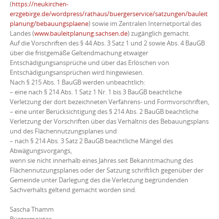
(
https://neukirchen-
erzgebirge.de/wordpress/rathaus/buergerservice/satzungen/bauleit
planung/bebauungsplaene
) sowie im Zentralen Internetportal des
Landes (
www.bauleitplanung.sachsen.de
) zugänglich gemacht.
Auf die Vorschriften des § 44 Abs. 3 Satz 1 und 2 sowie Abs. 4 BauGB
über die fristgemäße Geltendmachung etwaiger
Entschädigungsansprüche und über das Erlöschen von
Entschädigungsansprüchen wird hingewiesen.
Nach § 215 Abs. 1 BauGB werden unbeachtlich:
– eine nach § 214 Abs. 1 Satz 1 Nr. 1 bis 3 BauGB beachtliche
Verletzung der dort bezeichneten Verfahrens- und Formvorschriften,
– eine unter Berücksichtigung des § 214 Abs. 2 BauGB beachtliche
Verletzung der Vorschriften über das Verhältnis des Bebauungsplans
und des Flächennutzungsplanes und
– nach § 214 Abs. 3 Satz 2 BauGB beachtliche Mängel des
Abwägungsvorgangs,
wenn sie nicht innerhalb eines Jahres seit Bekanntmachung des
Flächennutzungsplanes oder der Satzung schriftlich gegenüber der
Gemeinde unter Darlegung des die Verletzung begründenden
Sachverhalts geltend gemacht worden sind.
Sascha Thamm
Bürgermeister