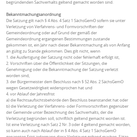
begründenden Sachverhalts geltend gemacht worden sind.
Bekanntmachungsanordnung
Die Satzung gilt nach § 4 Abs. 4 Satz 1 SächsGemO sofern sie unter
Verletzung von Verfahrens- und Formvorschriften der
Gemeindeordnung oder auf Grund der gemäß der
Gemeindeordnung ergangenen Bestimmungen zustande
gekommen ist, ein Jahr nach dieser Bekanntmachung als von Anfang
an gültig zu Stande gekommen. Dies gilt nicht, wenn
1. die Ausfertigung der Satzung nicht oder fehlerhaft erfolgt ist,
2. Vorschriften über die Öffentlichkeit der Sitzungen, die
Genehmigung oder die Bekanntmachung der Satzung verletzt
worden sind,
3. der Bürgermeister dem Beschluss nach §
52 Abs. 2 SächsGemO
wegen Gesetzwidrigkeit widersprochen hat und
4. vor Ablauf der Jahresfrist
a) die Rechtsaufsichtsbehörde den Beschluss beanstandet hat oder
b) die Verletzung der Verfahrens- oder Formvorschriften gegenüber
der Gemeinde unter Bezeichnung des Sachverhalts, der die
Verletzung begründen soll, schriftlich geltend gemacht worden ist.
Ist eine Verletzung nach Satz 2 Nr. 3 oder 4 geltend gemacht worden,
so kann auch nach Ablauf der in § 4 Abs. 4 Satz 1 SächsGemO
genannten Frist jedermann diese Verletzung geltend machen. Sätze